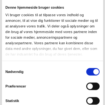
havneanlæg, entreprenører og almindelige
Denne hjemmeside bruger cookies
olietanke.
Vi bruger cookies til at tilpasse vores indhold og
Dieselpesten kommer når der er kondensvand i dieseltanken, og hvor
annoncer, til at vise dig funktioner til sociale medier og til
tanken henstår i en længere periode uden at blive brugt, det kan have
at analysere vores trafik. Vi deler også oplysninger om
motorstop til følge, ødelæggelse af brændstof system og
din brug af vores hjemmeside med vores partnere inden
dieselpumpen. Når du køber ny båd, eller du måske henter en i
for sociale medier, annonceringspartnere og
udlandet, bør du få testet og rengjort din dieseltank, da du ikke
analysepartnere. Vores partnere kan kombinere disse
kender fortiden for dieseltanken, og hvilken kvalitet dieselolie der er
data med andre oplysninger, du har givet dem, eller som
kommet i den.
de har indsamlet fra din brug af deres tjenester.
Du bruger måske en eller anden form for
S
additiv og det er også helt klart at anbefale,
Nødvendig
a
men additiv fjerner ikke dieselpesten, det er
m
forbyggende, så sejl og køre sikkert, rens
t
Præferencer
y
tanken.
k
k
Statistik
Ideen med stop-dielselpest.dk opstod da jeg selv købte ny båd, alt var