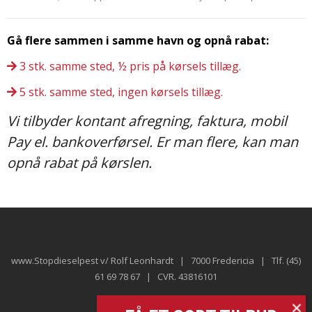
Gå flere sammen i samme havn og opnå rabat:
3 stk. samme sted, ½ pris på kørsels tillæg.
5 stk. samme sted, ingen kørsels tillæg.
Vi tilbyder kontant afregning, faktura, mobil
Pay el. bankoverførsel. Er man flere, kan man
opnå rabat på kørslen.
www.Stopdieselpest v/ Rolf Leonhardt | 7000 Fredericia | Tlf. (45)
61 69 78 67 | CVR. 43816101