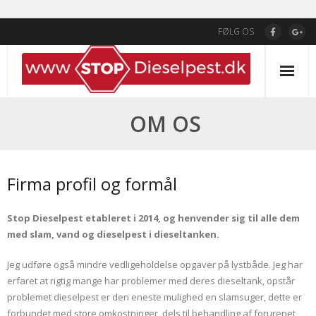
Skip
FØLG OS
to
content
OM OS
Firma profil og formål
Stop Dieselpest etableret i 2014, og henvender sig til alle dem
med slam, vand og dieselpest i dieseltanken.
Jeg udføre også mindre vedligeholdelse opgaver på lystbåde. Jeg har
erfaret at rigtig mange har problemer med deres dieseltank, opstår
problemet dieselpest er den eneste mulighed en slamsuger, dette er
forbundet med store omkostninger, dels til behandling af forurenet