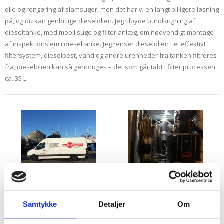
olie og rengøring af slamsuger, men det har vi en langt billigere løsning
på, og du kan genbruge dieselolien. Jeg tilbyde bundsugning af
dieseltanke, med mobil suge og filter anlæg, om nødvendigt montage
af inspektionslem i dieseltanke. Jeg renser dieselolien i et effektivt
filtersystem, dieselpest, vand og andre urenheder fra tanken filtreres
fra, dieselolien kan så genbruges – det som går tabt i filter processen
ca. 35 L.
Samtykke
Detaljer
Om
Vores kunder er typisk motorbåde, sejlbåde,