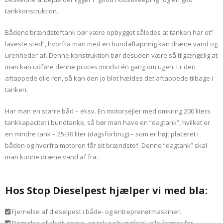
tankkonstruktion.
Bådens brændstoftank bør være opbygget således at tanken har et”
laveste sted”, hvorfra man med en bundaftapning kan dræne vand og
urenheder af. Denne konstruktion bør desuden være så tilgængelig at
man kan udføre denne proces mindst én gang om ugen. Er den
aftappede olie ren, så kan den jo blot hældes det aftappede tilbage i
tanken.
Har man en større båd – eksv. En motorsejler med omkring 200 liters
tankkapacitet i bundtanke, så bør man have en ”dagtank”, hvilket er
en mindre tank – 25-30 liter (dagsforbrug) – som er højt placeret i
båden og hvorfra motoren får sit brændstof. Denne ”dagtank” skal
man kunne dræne vand af fra.
Hos Stop Dieselpest hjælper vi med bla:
Fjernelse af dieselpest i både- og entreprenørmaskiner.
Fjernelse af skidt, snavs, snask og bundfald i alle former for