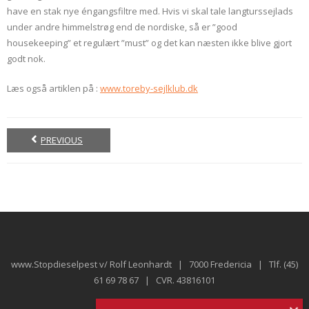
have en stak nye éngangsfiltre med. Hvis vi skal tale langturssejlads
under andre himmelstrøg end de nordiske, så er ”good
housekeeping” et regulært ”must” og det kan næsten ikke blive gjort
godt nok.
Læs også artiklen på :
www.toreby-sejlklub.dk
PREVIOUS
www.Stopdieselpest v/ Rolf Leonhardt | 7000 Fredericia | Tlf. (45)
61 69 78 67 | CVR. 43816101