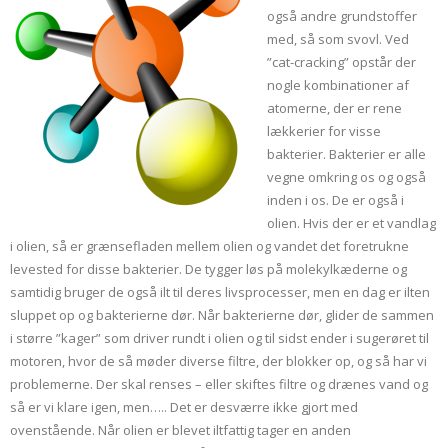
også andre grundstoffer
med, så som svovl. Ved
”cat-cracking” opstår der
nogle kombinationer af
atomerne, der er rene
lækkerier for visse
bakterier. Bakterier er alle
vegne omkring os og også
inden i os. De er også i
olien. Hvis der er et vandlag
i olien, så er grænsefladen mellem olien og vandet det foretrukne
levested for disse bakterier. De tygger løs på molekylkæderne og
samtidig bruger de også ilt til deres livsprocesser, men en dag er ilten
sluppet op og bakterierne dør. Når bakterierne dør, glider de sammen
i større ”kager” som driver rundt i olien og til sidst ender i sugerøret til
motoren, hvor de så møder diverse filtre, der blokker op, og så har vi
problemerne. Der skal renses – eller skiftes filtre og drænes vand og
så er vi klare igen, men….. Det er desværre ikke gjort med
ovenstående. Når olien er blevet iltfattig tager en anden