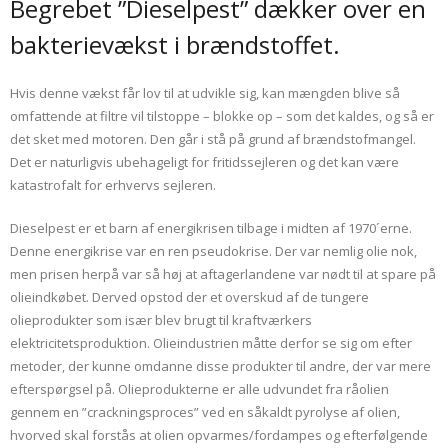
Begrebet ”Dieselpest” dækker over en
bakterievækst i brændstoffet.
Hvis denne vækst får lov til at udvikle sig, kan mængden blive så
omfattende at filtre vil tilstoppe – blokke op – som det kaldes, og så er
det sket med motoren. Den går i stå på grund af brændstofmangel.
Det er naturligvis ubehageligt for fritidssejleren og det kan være
katastrofalt for erhvervs sejleren.
Dieselpest er et barn af energikrisen tilbage i midten af 1970´erne.
Denne energikrise var en ren pseudokrise. Der var nemlig olie nok,
men prisen herpå var så høj at aftagerlandene var nødt til at spare på
olieindkøbet. Derved opstod der et overskud af de tungere
olieprodukter som især blev brugt til kraftværkers
elektricitetsproduktion. Olieindustrien måtte derfor se sig om efter
metoder, der kunne omdanne disse produkter til andre, der var mere
efterspørgsel på. Olieprodukterne er alle udvundet fra råolien
gennem en ”crackningsproces” ved en såkaldt pyrolyse af olien,
hvorved skal forstås at olien opvarmes/fordampes og efterfølgende