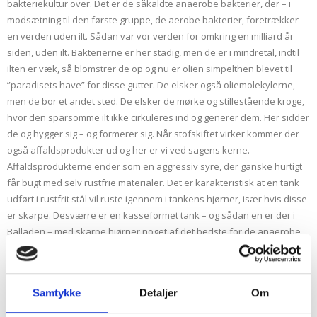
bakteriekultur over. Det er de såkaldte anaerobe bakterier, der – i
modsætning til den første gruppe, de aerobe bakterier, foretrækker
en verden uden ilt. Sådan var vor verden for omkring en milliard år
siden, uden ilt. Bakterierne er her stadig, men de er i mindretal, indtil
ilten er væk, så blomstrer de op og nu er olien simpelthen blevet til
”paradisets have” for disse gutter. De elsker også oliemolekylerne,
men de bor et andet sted. De elsker de mørke og stillestående kroge,
hvor den sparsomme ilt ikke cirkuleres ind og generer dem. Her sidder
de og hygger sig – og formerer sig. Når stofskiftet virker kommer der
også affaldsprodukter ud og her er vi ved sagens kerne.
Affaldsprodukterne ender som en aggressiv syre, der ganske hurtigt
får bugt med selv rustfrie materialer. Det er karakteristisk at en tank
udført i rustfrit stål vil ruste igennem i tankens hjørner, især hvis disse
er skarpe. Desværre er en kasseformet tank – og sådan en er der i
Balladen – med skarpe hjørner noget af det bedste for de anaerobe
bakterier. Så skifter man også sin brændstoftank til en type med
store, afrundende hjørner. Den er nok ikke billig!
Samtykke
Detaljer
Om
HVAD KAN MAN GØRE VED DET?