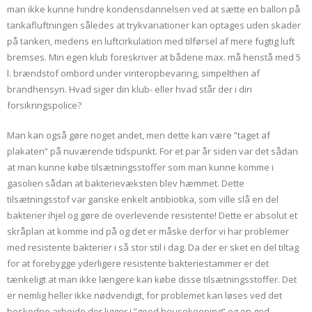
man ikke kunne hindre kondensdannelsen ved at sætte en ballon på
tankafluftningen således at trykvariationer kan optages uden skader
på tanken, medens en luftcirkulation med tilførsel af mere fugtig luft
bremses. Min egen klub foreskriver at bådene max. må henstå med 5
l. brændstof ombord under vinteropbevaring, simpelthen af
brandhensyn. Hvad siger din klub- eller hvad står der i din
forsikringspolice?
Man kan også gøre noget andet, men dette kan være ”taget af
plakaten” på nuværende tidspunkt. For et par år siden var det sådan
at man kunne købe tilsætningsstoffer som man kunne komme i
gasolien sådan at bakterievæksten blev hæmmet. Dette
tilsætningsstof var ganske enkelt antibiotika, som ville slå en del
bakterier ihjel og gøre de overlevende resistente! Dette er absolut et
skråplan at komme ind på og det er måske derfor vi har problemer
med resistente bakterier i så stor stil i dag. Da der er sket en del tiltag
for at forebygge yderligere resistente bakteriestammer er det
tænkeligt at man ikke længere kan købe disse tilsætningsstoffer. Det
er nemlig heller ikke nødvendigt, for problemet kan løses ved det
beskedne arbejde der ligger i ”good housekeeping” og en god