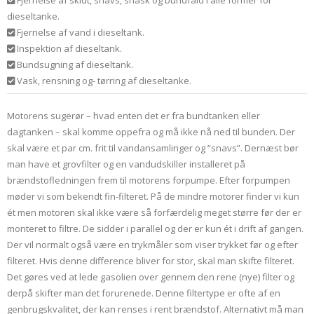
dieseltanke.
Fjernelse af vand i dieseltank.
Inspektion af dieseltank.
Bundsugning af dieseltank.
Vask, rensning og- tørring af dieseltanke.
Motorens sugerør – hvad enten det er fra bundtanken eller
dagtanken – skal komme oppefra og må ikke nå ned til bunden. Der
skal være et par cm. frit til vandansamlinger og ”snavs”. Dernæst bør
man have et grovfilter og en vandudskiller installeret på
brændstofledningen frem til motorens forpumpe. Efter forpumpen
møder vi som bekendt fin-filteret. På de mindre motorer finder vi kun
ét men motoren skal ikke være så forfærdelig meget større før der er
monteret to filtre. De sidder i parallel og der er kun ét i drift af gangen.
Der vil normalt også være en trykmåler som viser trykket før og efter
filteret. Hvis denne difference bliver for stor, skal man skifte filteret.
Det gøres ved at lede gasolien over gennem den rene (nye) filter og
derpå skifter man det forurenede. Denne filtertype er ofte af en
genbrugskvalitet, der kan renses i rent brændstof. Alternativt må man