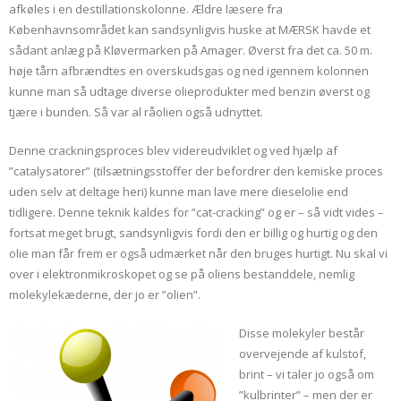
afkøles i en destillationskolonne. Ældre læsere fra
Københavnsområdet kan sandsynligvis huske at MÆRSK havde et
sådant anlæg på Kløvermarken på Amager. Øverst fra det ca. 50 m.
høje tårn afbrændtes en overskudsgas og ned igennem kolonnen
kunne man så udtage diverse olieprodukter med benzin øverst og
tjære i bunden. Så var al råolien også udnyttet.
Denne crackningsproces blev videreudviklet og ved hjælp af
”catalysatorer” (tilsætningsstoffer der befordrer den kemiske proces
uden selv at deltage heri) kunne man lave mere dieselolie end
tidligere. Denne teknik kaldes for ”cat-cracking” og er – så vidt vides –
fortsat meget brugt, sandsynligvis fordi den er billig og hurtig og den
olie man får frem er også udmærket når den bruges hurtigt. Nu skal vi
over i elektronmikroskopet og se på oliens bestanddele, nemlig
molekylekæderne, der jo er ”olien”.
Disse molekyler består
overvejende af kulstof,
brint – vi taler jo også om
”kulbrinter” – men der er