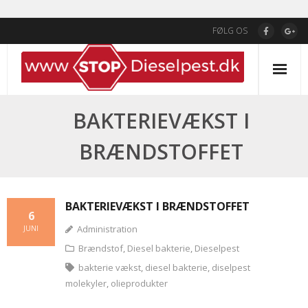
Skip
FØLG OS
to
content
BAKTERIEVÆKST I
BRÆNDSTOFFET
BAKTERIEVÆKST I BRÆNDSTOFFET
6
Administration
JUNI
Brændstof
,
Diesel bakterie
,
Dieselpest
bakterie vækst
,
diesel bakterie
,
diselpest
molekyler
,
olieprodukter